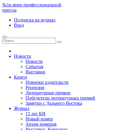
№1
в мире профессиональной
прессы
Подписка
на журнал
Вход
Новости
Новости
События
Выставки
Книги
Новинки издательств
Рецензии
Литературные премии
Победители литературных премий
Заметки с Дальнего Востока
Журнал
15 лет КИ
Новый номер
Архив номеров
Выставки. Конкурсы