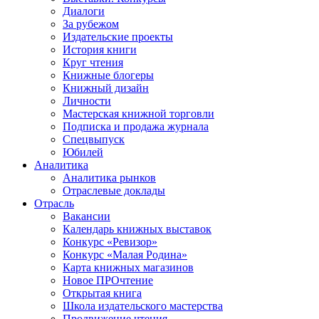
Диалоги
За рубежом
Издательские проекты
История книги
Круг чтения
Книжные блогеры
Книжный дизайн
Личности
Мастерская книжной торговли
Подписка и продажа журнала
Спецвыпуск
Юбилей
Аналитика
Аналитика рынков
Отраслевые доклады
Отрасль
Вакансии
Календарь книжных выставок
Конкурс «Ревизор»
Конкурс «Малая Родина»
Карта книжных магазинов
Новое ПРОчтение
Открытая книга
Школа издательского мастерства
Продвижение чтения