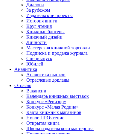
Диалоги
За рубежом
Издательские проекты
История книги
Круг чтения
Книжные блогеры
Книжный дизайн
Личности
Мастерская книжной торговли
Подписка и продажа журнала
Спецвыпуск
Юбилей
Аналитика
Аналитика рынков
Отраслевые доклады
Отрасль
Вакансии
Календарь книжных выставок
Конкурс «Ревизор»
Конкурс «Малая Родина»
Карта книжных магазинов
Новое ПРОчтение
Открытая книга
Школа издательского мастерства
Продвижение чтения