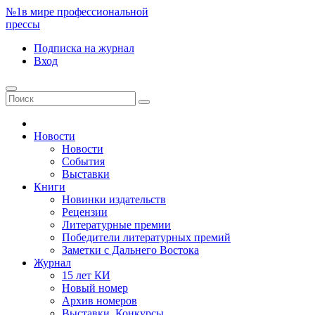
№1
в мире профессиональной
прессы
Подписка
на журнал
Вход
Новости
Новости
События
Выставки
Книги
Новинки издательств
Рецензии
Литературные премии
Победители литературных премий
Заметки с Дальнего Востока
Журнал
15 лет КИ
Новый номер
Архив номеров
Выставки. Конкурсы