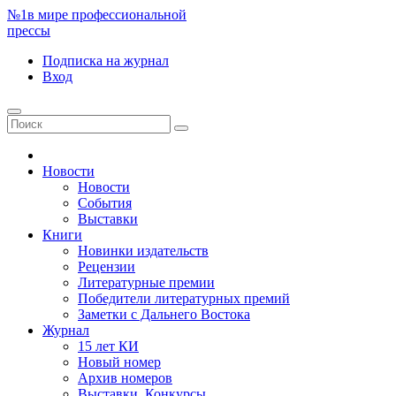
№1
в мире профессиональной
прессы
Подписка
на журнал
Вход
Новости
Новости
События
Выставки
Книги
Новинки издательств
Рецензии
Литературные премии
Победители литературных премий
Заметки с Дальнего Востока
Журнал
15 лет КИ
Новый номер
Архив номеров
Выставки. Конкурсы