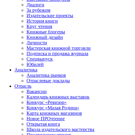
Диалоги
За рубежом
Издательские проекты
История книги
Круг чтения
Книжные блогеры
Книжный дизайн
Личности
Мастерская книжной торговли
Подписка и продажа журнала
Спецвыпуск
Юбилей
Аналитика
Аналитика рынков
Отраслевые доклады
Отрасль
Вакансии
Календарь книжных выставок
Конкурс «Ревизор»
Конкурс «Малая Родина»
Карта книжных магазинов
Новое ПРОчтение
Открытая книга
Школа издательского мастерства
Продвижение чтения