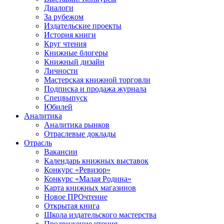
Диалоги
За рубежом
Издательские проекты
История книги
Круг чтения
Книжные блогеры
Книжный дизайн
Личности
Мастерская книжной торговли
Подписка и продажа журнала
Спецвыпуск
Юбилей
Аналитика
Аналитика рынков
Отраслевые доклады
Отрасль
Вакансии
Календарь книжных выставок
Конкурс «Ревизор»
Конкурс «Малая Родина»
Карта книжных магазинов
Новое ПРОчтение
Открытая книга
Школа издательского мастерства
Продвижение чтения