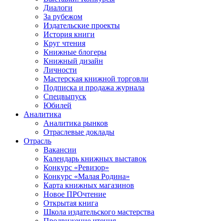
Диалоги
За рубежом
Издательские проекты
История книги
Круг чтения
Книжные блогеры
Книжный дизайн
Личности
Мастерская книжной торговли
Подписка и продажа журнала
Спецвыпуск
Юбилей
Аналитика
Аналитика рынков
Отраслевые доклады
Отрасль
Вакансии
Календарь книжных выставок
Конкурс «Ревизор»
Конкурс «Малая Родина»
Карта книжных магазинов
Новое ПРОчтение
Открытая книга
Школа издательского мастерства
Продвижение чтения