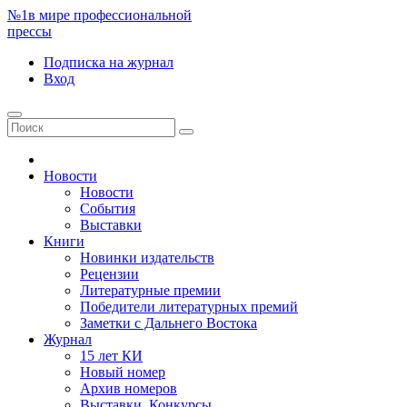
№1
в мире профессиональной
прессы
Подписка
на журнал
Вход
Новости
Новости
События
Выставки
Книги
Новинки издательств
Рецензии
Литературные премии
Победители литературных премий
Заметки с Дальнего Востока
Журнал
15 лет КИ
Новый номер
Архив номеров
Выставки. Конкурсы