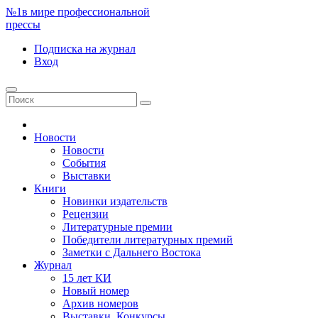
№1
в мире профессиональной
прессы
Подписка
на журнал
Вход
Новости
Новости
События
Выставки
Книги
Новинки издательств
Рецензии
Литературные премии
Победители литературных премий
Заметки с Дальнего Востока
Журнал
15 лет КИ
Новый номер
Архив номеров
Выставки. Конкурсы