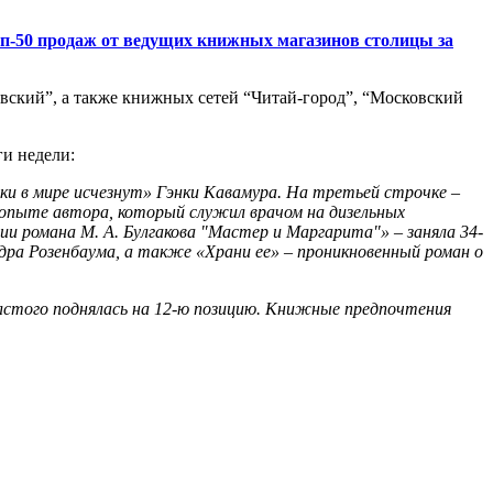
оп-50 продаж от ведущих книжных магазинов столицы за
вский”, а также книжных сетей “Читай-город”, “Московский
и недели:
шки в мире исчезнут» Гэнки Кавамура. На третьей строчке –
 опыте автора, который служил врачом на дизельных
нии романа М. А. Булгакова "Мастер и Маргарита"» – заняла 34-
ндра Розенбаума, а также «Храни ее» – проникновенный роман о
олстого поднялась на 12-ю позицию. Книжные предпочтения