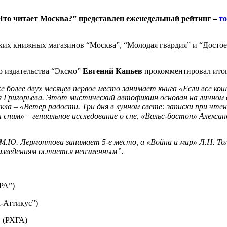
Что читает Москва?” представлен еженедельный рейтинг –
т
ких книжных магазинов “Москва”, “Молодая гвардия” и “Достое
р издательства “Эксмо”
Евгений Капьев
прокомментировал итог
 более двух месяцев первое место занимает книга «Если все ко
я Григорьева. Этот мистический автофикшн основан на личном
кла – «Ветер радости. Три дня в лунном свете: записки при чте
 спим» – гениальное исследование о сне, «Вальс-бостон» Алекса
 М.Ю. Лермонтова занимает 5-е место, а «Война и мир» Л.Н. Т
изведениям остается неизменным”.
РА”)
а-Аттикус”)
. (РХГА)