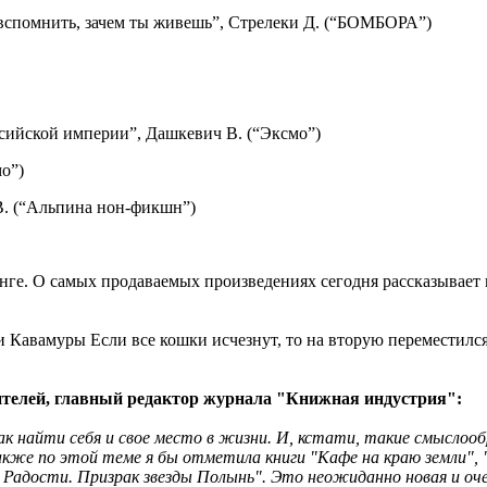
 вспомнить, зачем ты живешь”, Стрелеки Д. (“БОМБОРА”)
ссийской империи”, Дашкевич В. (“Эксмо”)
о”)
 В. (“Альпина нон-фикшн”)
инге. О самых продаваемых произведениях сегодня рассказывае
и Кавамуры Если все кошки исчезнут, то на вторую переместился
ителей, главный редактор журнала "Книжная индустрия":
ак найти себя и свое место в жизни. И, кстати, такие смыслооб
кже по этой теме я бы отметила книги "Кафе на краю земли", "С
 Радости. Призрак звезды Полынь". Это неожиданно новая и оч