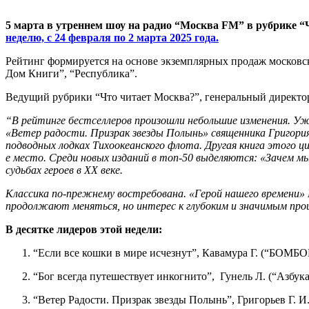
5 марта в утреннем шоу на радио “Москва FM” в рубрике “
неделю, с 24 февраля по 2 марта 2025 года.
Рейтинг формируется на основе экземплярных продаж московс
Дом Книги”, “Республика”.
Ведущий рубрики “Что читает Москва?”, генеральный директо
“В рейтинге бестселлеров произошли небольшие изменения. Уже
«Ветер радости. Призрак звезды Полынь» священника Григори
подводных лодках Тихоокеанского флота. Другая книга этого ци
е место. Среди новых изданий в топ-50 выделяются: «Зачем мы
судьбах героев в XX веке.
Классика по-прежнему востребована. «Герой нашего времени»
продолжают меняться, но интерес к глубоким и значимым про
В десятке лидеров этой недели:
“Если все кошки в мире исчезнут”, Кавамура Г. (“БОМБО
“Бог всегда путешествует инкогнито”, Гунель Л. (“Азбук
“Ветер Радости. Призрак звезды Полынь”, Григорьев Г. И