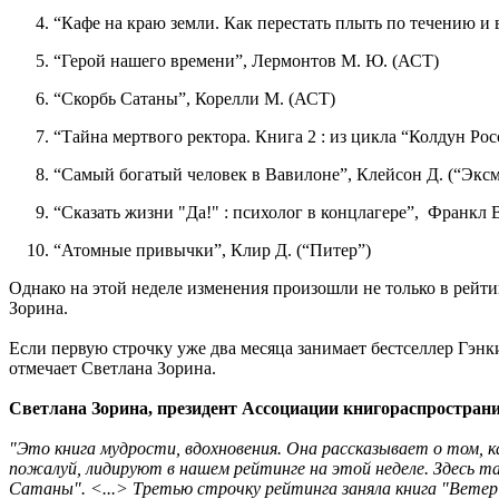
“Кафе на краю земли. Как перестать плыть по течению и
“Герой нашего времени”, Лермонтов М. Ю. (АСТ)
“Скорбь Сатаны”, Корелли М. (АСТ)
“Тайна мертвого ректора. Книга 2 : из цикла “Колдун Ро
“Самый богатый человек в Вавилоне”, Клейсон Д. (“Эксм
“Сказать жизни "Да!" : психолог в концлагере”, Франкл
“Атомные привычки”, Клир Д. (“Питер”)
Однако на этой неделе изменения произошли не только в рейт
Зорина.
Если первую строчку уже два месяца занимает бестселлер Гэнк
отмечает Светлана Зорина.
Светлана Зорина, президент Ассоциации книгораспростран
"Это книга мудрости, вдохновения. Она рассказывает о том, к
пожалуй, лидируют в нашем рейтинге на этой неделе. Здесь та
Сатаны". <...> Третью строчку рейтинга заняла книга "Ветер