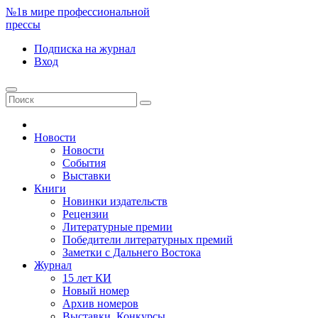
№1
в мире профессиональной
прессы
Подписка
на журнал
Вход
Новости
Новости
События
Выставки
Книги
Новинки издательств
Рецензии
Литературные премии
Победители литературных премий
Заметки с Дальнего Востока
Журнал
15 лет КИ
Новый номер
Архив номеров
Выставки. Конкурсы