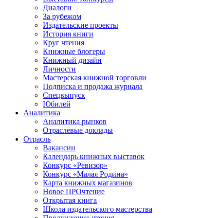
Диалоги
За рубежом
Издательские проекты
История книги
Круг чтения
Книжные блогеры
Книжный дизайн
Личности
Мастерская книжной торговли
Подписка и продажа журнала
Спецвыпуск
Юбилей
Аналитика
Аналитика рынков
Отраслевые доклады
Отрасль
Вакансии
Календарь книжных выставок
Конкурс «Ревизор»
Конкурс «Малая Родина»
Карта книжных магазинов
Новое ПРОчтение
Открытая книга
Школа издательского мастерства
Продвижение чтения