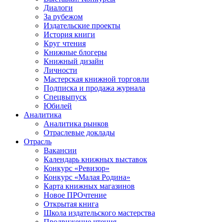
Диалоги
За рубежом
Издательские проекты
История книги
Круг чтения
Книжные блогеры
Книжный дизайн
Личности
Мастерская книжной торговли
Подписка и продажа журнала
Спецвыпуск
Юбилей
Аналитика
Аналитика рынков
Отраслевые доклады
Отрасль
Вакансии
Календарь книжных выставок
Конкурс «Ревизор»
Конкурс «Малая Родина»
Карта книжных магазинов
Новое ПРОчтение
Открытая книга
Школа издательского мастерства
Продвижение чтения