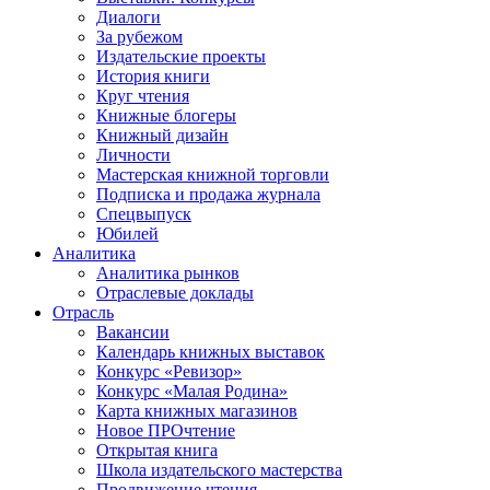
Диалоги
За рубежом
Издательские проекты
История книги
Круг чтения
Книжные блогеры
Книжный дизайн
Личности
Мастерская книжной торговли
Подписка и продажа журнала
Спецвыпуск
Юбилей
Аналитика
Аналитика рынков
Отраслевые доклады
Отрасль
Вакансии
Календарь книжных выставок
Конкурс «Ревизор»
Конкурс «Малая Родина»
Карта книжных магазинов
Новое ПРОчтение
Открытая книга
Школа издательского мастерства
Продвижение чтения