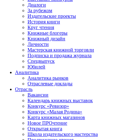
Диалоги
За рубежом
Издательские проекты
История книги
Круг чтения
Книжные блогеры
Книжный дизайн
Личности
Мастерская книжной торговли
Подписка и продажа журнала
Спецвыпуск
Юбилей
Аналитика
Аналитика рынков
Отраслевые доклады
Отрасль
Вакансии
Календарь книжных выставок
Конкурс «Ревизор»
Конкурс «Малая Родина»
Карта книжных магазинов
Новое ПРОчтение
Открытая книга
Школа издательского мастерства
Продвижение чтения