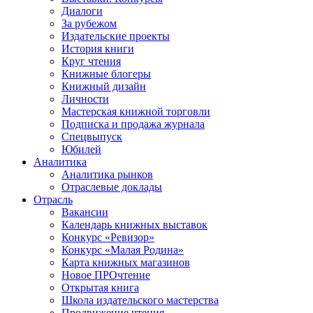
Диалоги
За рубежом
Издательские проекты
История книги
Круг чтения
Книжные блогеры
Книжный дизайн
Личности
Мастерская книжной торговли
Подписка и продажа журнала
Спецвыпуск
Юбилей
Аналитика
Аналитика рынков
Отраслевые доклады
Отрасль
Вакансии
Календарь книжных выставок
Конкурс «Ревизор»
Конкурс «Малая Родина»
Карта книжных магазинов
Новое ПРОчтение
Открытая книга
Школа издательского мастерства
Продвижение чтения