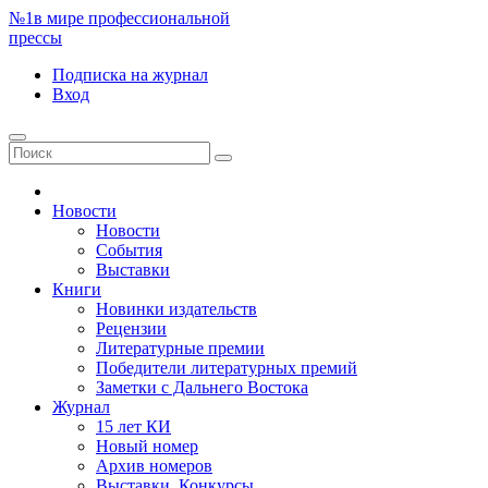
№1
в мире профессиональной
прессы
Подписка
на журнал
Вход
Новости
Новости
События
Выставки
Книги
Новинки издательств
Рецензии
Литературные премии
Победители литературных премий
Заметки с Дальнего Востока
Журнал
15 лет КИ
Новый номер
Архив номеров
Выставки. Конкурсы