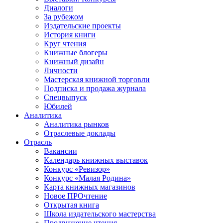
Диалоги
За рубежом
Издательские проекты
История книги
Круг чтения
Книжные блогеры
Книжный дизайн
Личности
Мастерская книжной торговли
Подписка и продажа журнала
Спецвыпуск
Юбилей
Аналитика
Аналитика рынков
Отраслевые доклады
Отрасль
Вакансии
Календарь книжных выставок
Конкурс «Ревизор»
Конкурс «Малая Родина»
Карта книжных магазинов
Новое ПРОчтение
Открытая книга
Школа издательского мастерства
Продвижение чтения