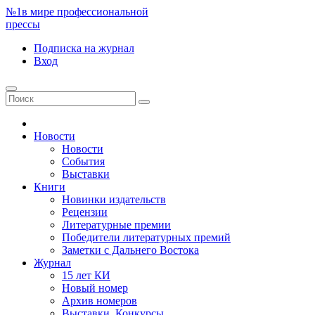
№1
в мире профессиональной
прессы
Подписка
на журнал
Вход
Новости
Новости
События
Выставки
Книги
Новинки издательств
Рецензии
Литературные премии
Победители литературных премий
Заметки с Дальнего Востока
Журнал
15 лет КИ
Новый номер
Архив номеров
Выставки. Конкурсы