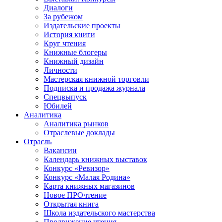
Диалоги
За рубежом
Издательские проекты
История книги
Круг чтения
Книжные блогеры
Книжный дизайн
Личности
Мастерская книжной торговли
Подписка и продажа журнала
Спецвыпуск
Юбилей
Аналитика
Аналитика рынков
Отраслевые доклады
Отрасль
Вакансии
Календарь книжных выставок
Конкурс «Ревизор»
Конкурс «Малая Родина»
Карта книжных магазинов
Новое ПРОчтение
Открытая книга
Школа издательского мастерства
Продвижение чтения