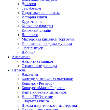
Диалоги
За рубежом
Издательские проекты
История книги
Круг чтения
Книжные блогеры
Книжный дизайн
Личности
Мастерская книжной торговли
Подписка и продажа журнала
Спецвыпуск
Юбилей
Аналитика
Аналитика рынков
Отраслевые доклады
Отрасль
Вакансии
Календарь книжных выставок
Конкурс «Ревизор»
Конкурс «Малая Родина»
Карта книжных магазинов
Новое ПРОчтение
Открытая книга
Школа издательского мастерства
Продвижение чтения