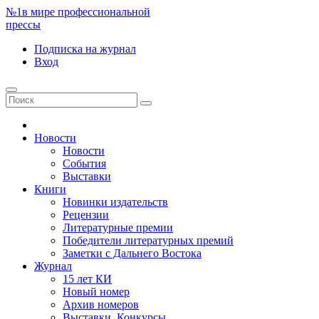
№1
в мире профессиональной
прессы
Подписка
на журнал
Вход
Новости
Новости
События
Выставки
Книги
Новинки издательств
Рецензии
Литературные премии
Победители литературных премий
Заметки с Дальнего Востока
Журнал
15 лет КИ
Новый номер
Архив номеров
Выставки. Конкурсы