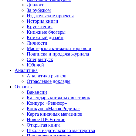
Диалоги
За рубежом
Издательские проекты
История книги
Круг чтения
Книжные блогеры
Книжный дизайн
Личности
Мастерская книжной торговли
Подписка и продажа журнала
Спецвыпуск
Юбилей
Аналитика
Аналитика рынков
Отраслевые доклады
Отрасль
Вакансии
Календарь книжных выставок
Конкурс «Ревизор»
Конкурс «Малая Родина»
Карта книжных магазинов
Новое ПРОчтение
Открытая книга
Школа издательского мастерства
Продвижение чтения