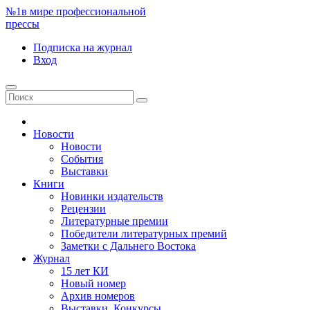
№1
в мире профессиональной
прессы
Подписка
на журнал
Вход
Новости
Новости
События
Выставки
Книги
Новинки издательств
Рецензии
Литературные премии
Победители литературных премий
Заметки с Дальнего Востока
Журнал
15 лет КИ
Новый номер
Архив номеров
Выставки. Конкурсы