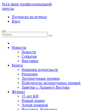
№1
в мире профессиональной
прессы
Подписка
на журнал
Вход
Новости
Новости
События
Выставки
Книги
Новинки издательств
Рецензии
Литературные премии
Победители литературных премий
Заметки с Дальнего Востока
Журнал
15 лет КИ
Новый номер
Архив номеров
Выставки. Конкурсы