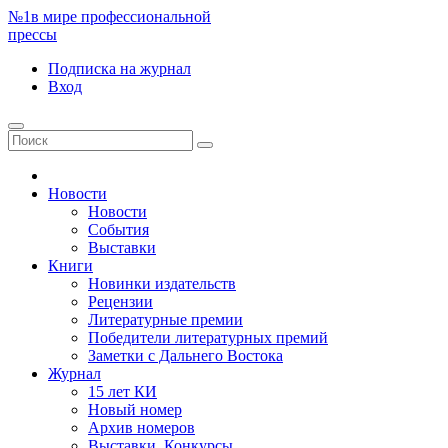
№1
в мире профессиональной
прессы
Подписка
на журнал
Вход
Новости
Новости
События
Выставки
Книги
Новинки издательств
Рецензии
Литературные премии
Победители литературных премий
Заметки с Дальнего Востока
Журнал
15 лет КИ
Новый номер
Архив номеров
Выставки. Конкурсы