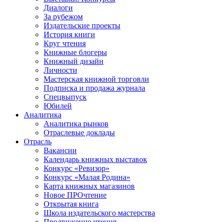
Диалоги
За рубежом
Издательские проекты
История книги
Круг чтения
Книжные блогеры
Книжный дизайн
Личности
Мастерская книжной торговли
Подписка и продажа журнала
Спецвыпуск
Юбилей
Аналитика
Аналитика рынков
Отраслевые доклады
Отрасль
Вакансии
Календарь книжных выставок
Конкурс «Ревизор»
Конкурс «Малая Родина»
Карта книжных магазинов
Новое ПРОчтение
Открытая книга
Школа издательского мастерства
Продвижение чтения