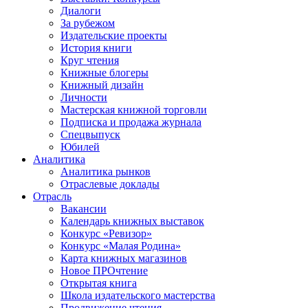
Диалоги
За рубежом
Издательские проекты
История книги
Круг чтения
Книжные блогеры
Книжный дизайн
Личности
Мастерская книжной торговли
Подписка и продажа журнала
Спецвыпуск
Юбилей
Аналитика
Аналитика рынков
Отраслевые доклады
Отрасль
Вакансии
Календарь книжных выставок
Конкурс «Ревизор»
Конкурс «Малая Родина»
Карта книжных магазинов
Новое ПРОчтение
Открытая книга
Школа издательского мастерства
Продвижение чтения