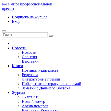
№1
в мире профессиональной
прессы
Подписка
на журнал
Вход
Новости
Новости
События
Выставки
Книги
Новинки издательств
Рецензии
Литературные премии
Победители литературных премий
Заметки с Дальнего Востока
Журнал
15 лет КИ
Новый номер
Архив номеров
Выставки. Конкурсы