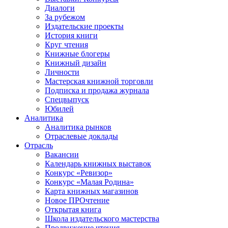
Диалоги
За рубежом
Издательские проекты
История книги
Круг чтения
Книжные блогеры
Книжный дизайн
Личности
Мастерская книжной торговли
Подписка и продажа журнала
Спецвыпуск
Юбилей
Аналитика
Аналитика рынков
Отраслевые доклады
Отрасль
Вакансии
Календарь книжных выставок
Конкурс «Ревизор»
Конкурс «Малая Родина»
Карта книжных магазинов
Новое ПРОчтение
Открытая книга
Школа издательского мастерства
Продвижение чтения