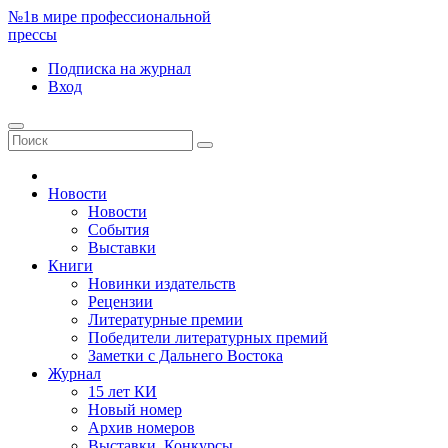
№1
в мире профессиональной
прессы
Подписка
на журнал
Вход
Новости
Новости
События
Выставки
Книги
Новинки издательств
Рецензии
Литературные премии
Победители литературных премий
Заметки с Дальнего Востока
Журнал
15 лет КИ
Новый номер
Архив номеров
Выставки. Конкурсы