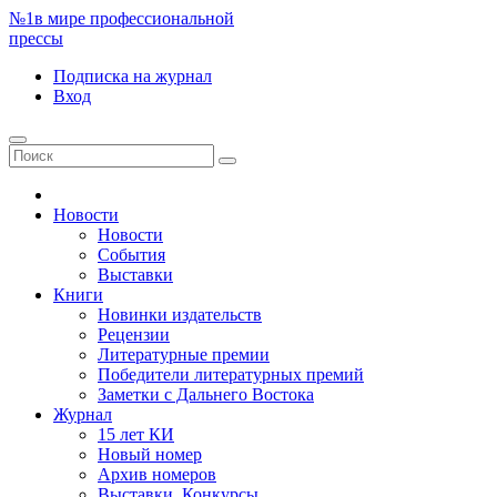
№1
в мире профессиональной
прессы
Подписка
на журнал
Вход
Новости
Новости
События
Выставки
Книги
Новинки издательств
Рецензии
Литературные премии
Победители литературных премий
Заметки с Дальнего Востока
Журнал
15 лет КИ
Новый номер
Архив номеров
Выставки. Конкурсы