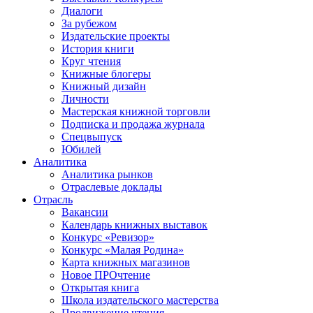
Диалоги
За рубежом
Издательские проекты
История книги
Круг чтения
Книжные блогеры
Книжный дизайн
Личности
Мастерская книжной торговли
Подписка и продажа журнала
Спецвыпуск
Юбилей
Аналитика
Аналитика рынков
Отраслевые доклады
Отрасль
Вакансии
Календарь книжных выставок
Конкурс «Ревизор»
Конкурс «Малая Родина»
Карта книжных магазинов
Новое ПРОчтение
Открытая книга
Школа издательского мастерства
Продвижение чтения