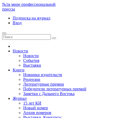
№1
в мире профессиональной
прессы
Подписка
на журнал
Вход
Новости
Новости
События
Выставки
Книги
Новинки издательств
Рецензии
Литературные премии
Победители литературных премий
Заметки с Дальнего Востока
Журнал
15 лет КИ
Новый номер
Архив номеров
Выставки. Конкурсы