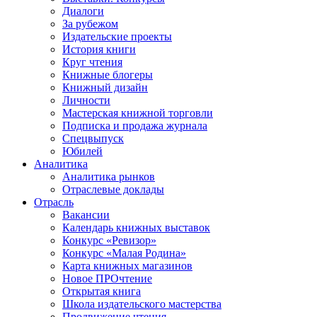
Диалоги
За рубежом
Издательские проекты
История книги
Круг чтения
Книжные блогеры
Книжный дизайн
Личности
Мастерская книжной торговли
Подписка и продажа журнала
Спецвыпуск
Юбилей
Аналитика
Аналитика рынков
Отраслевые доклады
Отрасль
Вакансии
Календарь книжных выставок
Конкурс «Ревизор»
Конкурс «Малая Родина»
Карта книжных магазинов
Новое ПРОчтение
Открытая книга
Школа издательского мастерства
Продвижение чтения