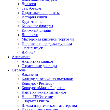
Диалоги
За рубежом
Издательские проекты
История книги
Круг чтения
Книжные блогеры
Книжный дизайн
Личности
Мастерская книжной торговли
Подписка и продажа журнала
Спецвыпуск
Юбилей
Аналитика
Аналитика рынков
Отраслевые доклады
Отрасль
Вакансии
Календарь книжных выставок
Конкурс «Ревизор»
Конкурс «Малая Родина»
Карта книжных магазинов
Новое ПРОчтение
Открытая книга
Школа издательского мастерства
Продвижение чтения