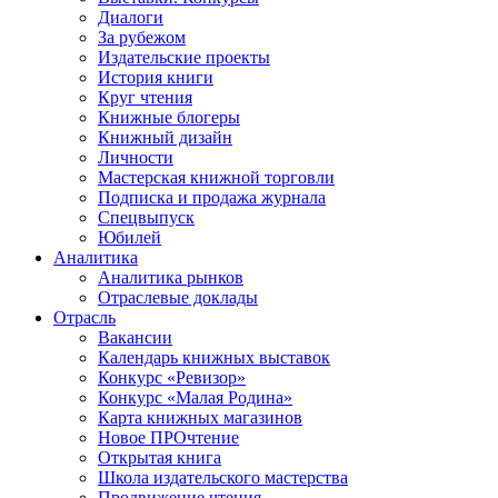
Диалоги
За рубежом
Издательские проекты
История книги
Круг чтения
Книжные блогеры
Книжный дизайн
Личности
Мастерская книжной торговли
Подписка и продажа журнала
Спецвыпуск
Юбилей
Аналитика
Аналитика рынков
Отраслевые доклады
Отрасль
Вакансии
Календарь книжных выставок
Конкурс «Ревизор»
Конкурс «Малая Родина»
Карта книжных магазинов
Новое ПРОчтение
Открытая книга
Школа издательского мастерства
Продвижение чтения