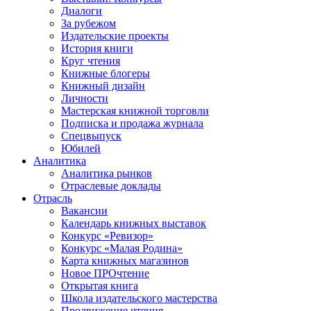
Диалоги
За рубежом
Издательские проекты
История книги
Круг чтения
Книжные блогеры
Книжный дизайн
Личности
Мастерская книжной торговли
Подписка и продажа журнала
Спецвыпуск
Юбилей
Аналитика
Аналитика рынков
Отраслевые доклады
Отрасль
Вакансии
Календарь книжных выставок
Конкурс «Ревизор»
Конкурс «Малая Родина»
Карта книжных магазинов
Новое ПРОчтение
Открытая книга
Школа издательского мастерства
Продвижение чтения