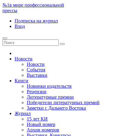
№1
в мире профессиональной
прессы
Подписка
на журнал
Вход
Новости
Новости
События
Выставки
Книги
Новинки издательств
Рецензии
Литературные премии
Победители литературных премий
Заметки с Дальнего Востока
Журнал
15 лет КИ
Новый номер
Архив номеров
Выставки. Конкурсы