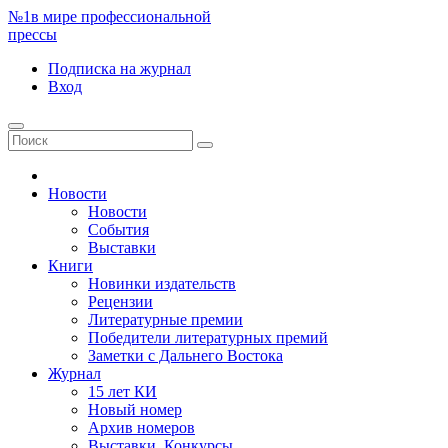
№1
в мире профессиональной
прессы
Подписка
на журнал
Вход
Новости
Новости
События
Выставки
Книги
Новинки издательств
Рецензии
Литературные премии
Победители литературных премий
Заметки с Дальнего Востока
Журнал
15 лет КИ
Новый номер
Архив номеров
Выставки. Конкурсы