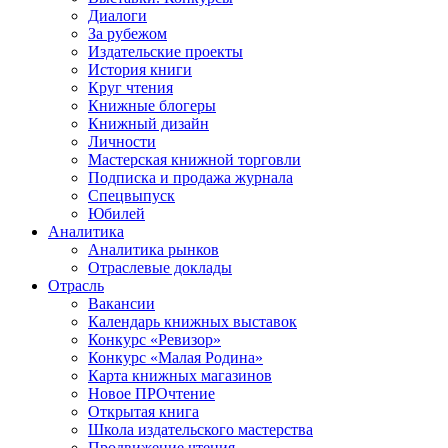
Диалоги
За рубежом
Издательские проекты
История книги
Круг чтения
Книжные блогеры
Книжный дизайн
Личности
Мастерская книжной торговли
Подписка и продажа журнала
Спецвыпуск
Юбилей
Аналитика
Аналитика рынков
Отраслевые доклады
Отрасль
Вакансии
Календарь книжных выставок
Конкурс «Ревизор»
Конкурс «Малая Родина»
Карта книжных магазинов
Новое ПРОчтение
Открытая книга
Школа издательского мастерства
Продвижение чтения