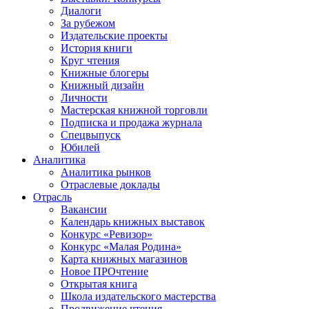
Диалоги
За рубежом
Издательские проекты
История книги
Круг чтения
Книжные блогеры
Книжный дизайн
Личности
Мастерская книжной торговли
Подписка и продажа журнала
Спецвыпуск
Юбилей
Аналитика
Аналитика рынков
Отраслевые доклады
Отрасль
Вакансии
Календарь книжных выставок
Конкурс «Ревизор»
Конкурс «Малая Родина»
Карта книжных магазинов
Новое ПРОчтение
Открытая книга
Школа издательского мастерства
Продвижение чтения