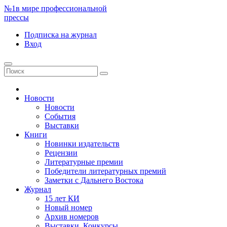
№1
в мире профессиональной
прессы
Подписка
на журнал
Вход
Новости
Новости
События
Выставки
Книги
Новинки издательств
Рецензии
Литературные премии
Победители литературных премий
Заметки с Дальнего Востока
Журнал
15 лет КИ
Новый номер
Архив номеров
Выставки. Конкурсы