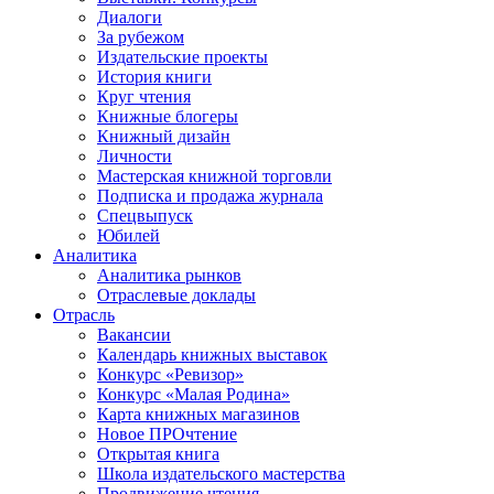
Диалоги
За рубежом
Издательские проекты
История книги
Круг чтения
Книжные блогеры
Книжный дизайн
Личности
Мастерская книжной торговли
Подписка и продажа журнала
Спецвыпуск
Юбилей
Аналитика
Аналитика рынков
Отраслевые доклады
Отрасль
Вакансии
Календарь книжных выставок
Конкурс «Ревизор»
Конкурс «Малая Родина»
Карта книжных магазинов
Новое ПРОчтение
Открытая книга
Школа издательского мастерства
Продвижение чтения