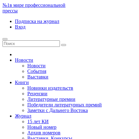
№1
в мире профессиональной
прессы
Подписка
на журнал
Вход
Новости
Новости
События
Выставки
Книги
Новинки издательств
Рецензии
Литературные премии
Победители литературных премий
Заметки с Дальнего Востока
Журнал
15 лет КИ
Новый номер
Архив номеров
Выставки. Конкурсы