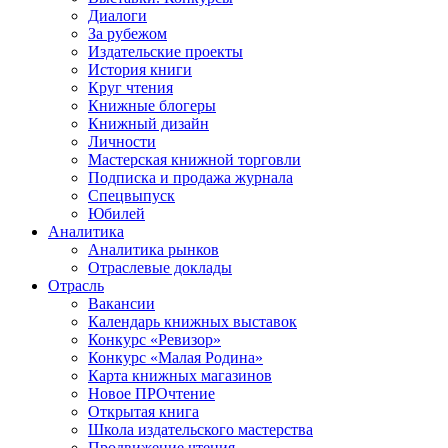
Диалоги
За рубежом
Издательские проекты
История книги
Круг чтения
Книжные блогеры
Книжный дизайн
Личности
Мастерская книжной торговли
Подписка и продажа журнала
Спецвыпуск
Юбилей
Аналитика
Аналитика рынков
Отраслевые доклады
Отрасль
Вакансии
Календарь книжных выставок
Конкурс «Ревизор»
Конкурс «Малая Родина»
Карта книжных магазинов
Новое ПРОчтение
Открытая книга
Школа издательского мастерства
Продвижение чтения