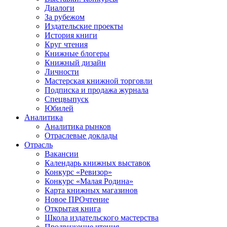
Диалоги
За рубежом
Издательские проекты
История книги
Круг чтения
Книжные блогеры
Книжный дизайн
Личности
Мастерская книжной торговли
Подписка и продажа журнала
Спецвыпуск
Юбилей
Аналитика
Аналитика рынков
Отраслевые доклады
Отрасль
Вакансии
Календарь книжных выставок
Конкурс «Ревизор»
Конкурс «Малая Родина»
Карта книжных магазинов
Новое ПРОчтение
Открытая книга
Школа издательского мастерства
Продвижение чтения