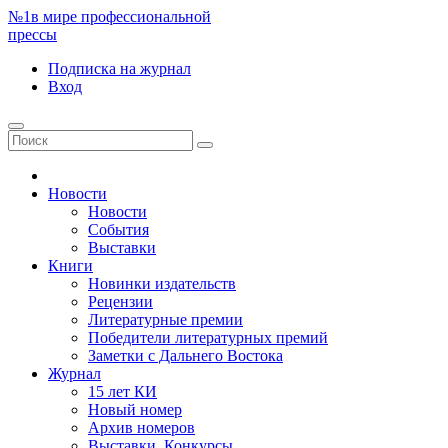
№1
в мире профессиональной
прессы
Подписка
на журнал
Вход
Новости
Новости
События
Выставки
Книги
Новинки издательств
Рецензии
Литературные премии
Победители литературных премий
Заметки с Дальнего Востока
Журнал
15 лет КИ
Новый номер
Архив номеров
Выставки. Конкурсы