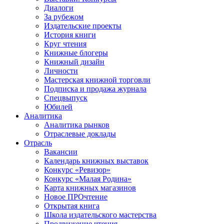
Диалоги
За рубежом
Издательские проекты
История книги
Круг чтения
Книжные блогеры
Книжный дизайн
Личности
Мастерская книжной торговли
Подписка и продажа журнала
Спецвыпуск
Юбилей
Аналитика
Аналитика рынков
Отраслевые доклады
Отрасль
Вакансии
Календарь книжных выставок
Конкурс «Ревизор»
Конкурс «Малая Родина»
Карта книжных магазинов
Новое ПРОчтение
Открытая книга
Школа издательского мастерства
Продвижение чтения